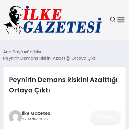
YAŞAM
Ana Sayfa
Sağlık
Peynirin Demans Riskini Azalttığı Ortaya Çıktı
TEKNOLOJI
SPOR
Peynirin Demans Riskini Azalttığı
Ortaya Çıktı
SAĞLIK
MAGAZIN
İlke Gazetesi
Paylaş
27 Aralık 2025
EKONOMI