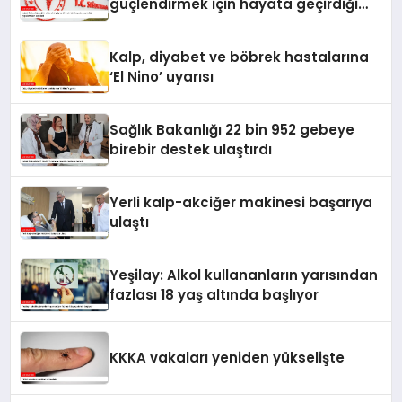
güçlendirmek için hayata geçirdiği
uygulamaları açıkladı
Kalp, diyabet ve böbrek hastalarına
‘El Nino’ uyarısı
Sağlık Bakanlığı 22 bin 952 gebeye
birebir destek ulaştırdı
Yerli kalp-akciğer makinesi başarıya
ulaştı
Yeşilay: Alkol kullananların yarısından
fazlası 18 yaş altında başlıyor
KKKA vakaları yeniden yükselişte