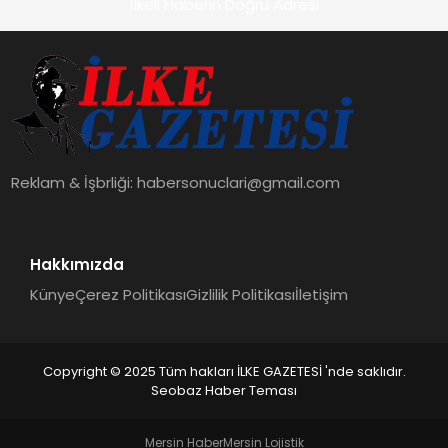
İlkeli Haberin Doğru Adresi
Reklam & İşbrliği:
habersonuclari@gmail.com
Hakkımızda
Künye
Çerez Politikası
Gizlilik Politikası
İletişim
Copyright © 2025 Tüm hakları İLKE GAZETESİ 'nde saklıdır.
Seobaz Haber Teması
Mersin Haber
Mersin Lojistik