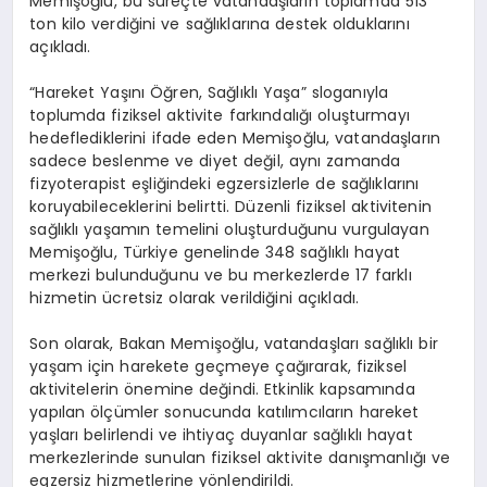
Memişoğlu, bu süreçte vatandaşların toplamda 513
ton kilo verdiğini ve sağlıklarına destek olduklarını
açıkladı.
“Hareket Yaşını Öğren, Sağlıklı Yaşa” sloganıyla
toplumda fiziksel aktivite farkındalığı oluşturmayı
hedeflediklerini ifade eden Memişoğlu, vatandaşların
sadece beslenme ve diyet değil, aynı zamanda
fizyoterapist eşliğindeki egzersizlerle de sağlıklarını
koruyabileceklerini belirtti. Düzenli fiziksel aktivitenin
sağlıklı yaşamın temelini oluşturduğunu vurgulayan
Memişoğlu, Türkiye genelinde 348 sağlıklı hayat
merkezi bulunduğunu ve bu merkezlerde 17 farklı
hizmetin ücretsiz olarak verildiğini açıkladı.
Son olarak, Bakan Memişoğlu, vatandaşları sağlıklı bir
yaşam için harekete geçmeye çağırarak, fiziksel
aktivitelerin önemine değindi. Etkinlik kapsamında
yapılan ölçümler sonucunda katılımcıların hareket
yaşları belirlendi ve ihtiyaç duyanlar sağlıklı hayat
merkezlerinde sunulan fiziksel aktivite danışmanlığı ve
egzersiz hizmetlerine yönlendirildi.