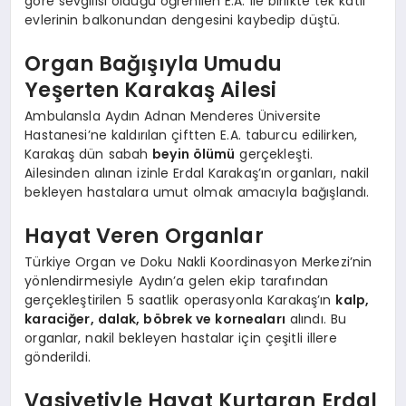
göre sevgilisi olduğu öğrenilen E.A. ile birlikte tek katlı
evlerinin balkonundan dengesini kaybedip düştü.
Organ Bağışıyla Umudu
Yeşerten Karakaş Ailesi
Ambulansla Aydın Adnan Menderes Üniversite
Hastanesi’ne kaldırılan çiftten E.A. taburcu edilirken,
Karakaş dün sabah
beyin ölümü
gerçekleşti.
Ailesinden alınan izinle Erdal Karakaş’ın organları, nakil
bekleyen hastalara umut olmak amacıyla bağışlandı.
Hayat Veren Organlar
Türkiye Organ ve Doku Nakli Koordinasyon Merkezi’nin
yönlendirmesiyle Aydın’a gelen ekip tarafından
gerçekleştirilen 5 saatlik operasyonla Karakaş’ın
kalp,
karaciğer, dalak, böbrek ve korneaları
alındı. Bu
organlar, nakil bekleyen hastalar için çeşitli illere
gönderildi.
Vasiyetiyle Hayat Kurtaran Erdal