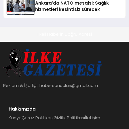
Ankara’da NATO mesaisi: Sağlık
hizmetleri kesintisiz sürecek
İlkeli Haberin Doğru Adresi
Reklam & İşbrliği:
habersonuclari@gmail.com
Hakkımızda
Künye
Çerez Politikası
Gizlilik Politikası
İletişim