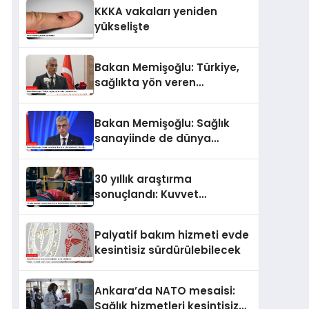
KKKA vakaları yeniden
yükselişte
Bakan Memişoğlu: Türkiye,
sağlıkta yön veren
ülkelerden biri
Bakan Memişoğlu: Sağlık
sanayiinde de dünya
liderlerinden biri olacağız
30 yıllık araştırma
sonuçlandı: Kuvvet
antrenmanları uzun
yaşamın anahtarı
Palyatif bakım hizmeti evde
kesintisiz sürdürülebilecek
Ankara’da NATO mesaisi:
Sağlık hizmetleri kesintisiz