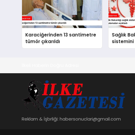
Karaciğerinden 13 santimetre
Sağlık Bak
tümör çıkarıldı
sistemini
hayata ge
açıkladı
İlkeli Haberin Doğru Adresi
Reklam & İşbrliği:
habersonuclari@gmail.com