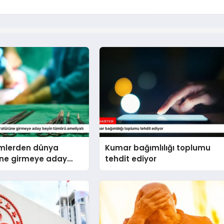
imlerden dünya
Kumar bağımlılığı toplumu
üne girmeye aday
tehdit ediyor
örü ameliyatı