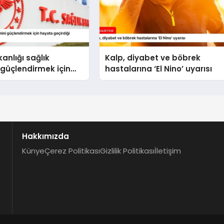
anlığı sağlık
Kalp, diyabet ve böbrek
 güçlendirmek için
hastalarına ‘El Nino’ uyarısı
çirdiği uygulamaları
Hakkımızda
Künye
Çerez Politikası
Gizlilik Politikası
İletişim