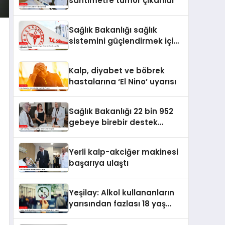
santimetre tümör çıkarıldı
Sağlık Bakanlığı sağlık
sistemini güçlendirmek için
hayata geçirdiği
uygulamaları açıkladı
Kalp, diyabet ve böbrek
hastalarına ‘El Nino’ uyarısı
Sağlık Bakanlığı 22 bin 952
gebeye birebir destek
ulaştırdı
Yerli kalp-akciğer makinesi
başarıya ulaştı
Yeşilay: Alkol kullananların
yarısından fazlası 18 yaş
altında başlıyor