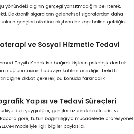
uğu yönündeki algının gerçeği yansıtmadığını belirterek,
kti. Elektronik sigaraların geleneksel sigaralardan daha
lerin gençleri nikotine alıştıran bir kapı haline geldiğini
koterapi ve Sosyal Hizmetle Tedavi
med Tayyib Kadak ise bağımlı kişilerin psikolojik destek
 sağlanmasının tedaviye katılımı artırdığını belirtti.
irildiğine dikkat çekerek, bu konuda farkındalık
grafik Yapısı ve Tedavi Süreçleri
Türkiye’deki yaygınlığını, gençler üzerindeki etkilerini ve
ti. Rapora göre, tütün bağımlılığıyla mücadelede profesyonel
AM modeliyle ilgili bilgiler paylaşıldı.