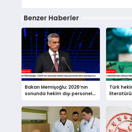
Benzer Haberler
Bakan Memişoğlu: 2026’nın
Türk hek
sonunda hekim dışı personel
literatür
alımı planlıyoruz
beyin tüm