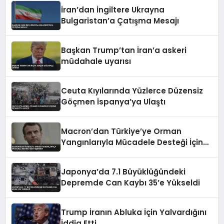
İran’dan İngiltere Ukrayna
Bulgaristan’a Çatışma Mesajı
Başkan Trump’tan İran’a askeri
müdahale uyarısı
Ceuta Kıyılarında Yüzlerce Düzensiz
Göçmen İspanya’ya Ulaştı
Macron’dan Türkiye’ye Orman
Yangınlarıyla Mücadele Desteği İçin
Teşekkür
Japonya’da 7.1 Büyüklüğündeki
Depremde Can Kaybı 35’e Yükseldi
Trump İranın Abluka İçin Yalvardığını
İddia Etti