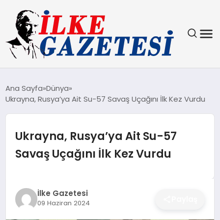
YAŞAM
Ana Sayfa
Dünya
Ukrayna, Rusya’ya Ait Su-57 Savaş Uçağını İlk Kez Vurdu
TEKNOLOJI
SPOR
Ukrayna, Rusya’ya Ait Su-57
Savaş Uçağını İlk Kez Vurdu
SAĞLIK
MAGAZIN
İlke Gazetesi
Paylaş
09 Haziran 2024
EKONOMI