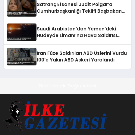
Satranç Efsanesi Judit Polgar’a
Cumhurbaşkanlığı Teklifi Başbakan
Magyar’dan Geldi Polgar Reddettti
Suudi Arabistan’dan Yemen’deki
Hudeyde Limanı’na Hava Saldırısı
İddiası
İran Füze Saldırıları ABD Üslerini Vurdu
100’e Yakın ABD Askeri Yaralandı
İlkeli Haberin Doğru Adresi