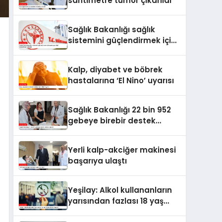
santimetre tümör çıkarıldı
Sağlık Bakanlığı sağlık
sistemini güçlendirmek için
hayata geçirdiği
uygulamaları açıkladı
Kalp, diyabet ve böbrek
hastalarına ‘El Nino’ uyarısı
Sağlık Bakanlığı 22 bin 952
gebeye birebir destek
ulaştırdı
Yerli kalp-akciğer makinesi
başarıya ulaştı
Yeşilay: Alkol kullananların
yarısından fazlası 18 yaş
altında başlıyor