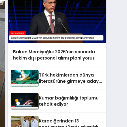
Bakan Memişoğlu: 2026’nın sonunda
hekim dışı personel alımı planlıyoruz
Türk hekimlerden dünya
literatürüne girmeye aday
beyin tümörü ameliyatı
Kumar bağımlılığı toplumu
tehdit ediyor
Karaciğerinden 13