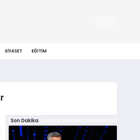
SIYASET
EĞITIM
r
Son Dakika