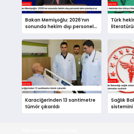
Bakan Memişoğlu: 2026’nın
Türk hek
sonunda hekim dışı personel
literatür
alımı planlıyoruz
beyin tüm
Karaciğerinden 13 santimetre
Sağlık Bak
tümör çıkarıldı
sistemini
hayata ge
açıkladı
İlkeli Haberin Doğru Adresi