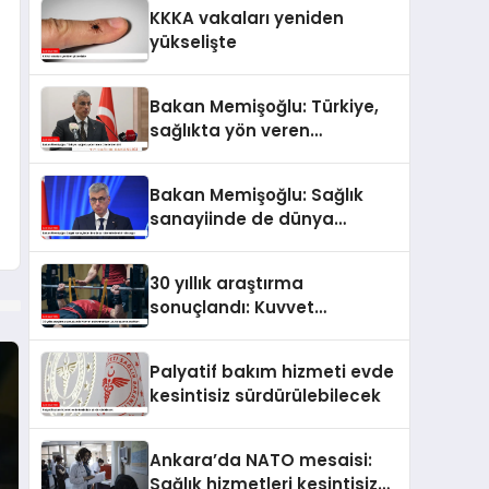
KKKA vakaları yeniden
yükselişte
Bakan Memişoğlu: Türkiye,
sağlıkta yön veren
ülkelerden biri
Bakan Memişoğlu: Sağlık
sanayiinde de dünya
liderlerinden biri olacağız
30 yıllık araştırma
sonuçlandı: Kuvvet
antrenmanları uzun
yaşamın anahtarı
Palyatif bakım hizmeti evde
kesintisiz sürdürülebilecek
Ankara’da NATO mesaisi:
Sağlık hizmetleri kesintisiz