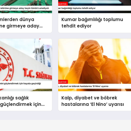
imlerden dünya
Kumar bağımlılığı toplumu
üne girmeye aday
tehdit ediyor
örü ameliyatı
anlığı sağlık
Kalp, diyabet ve böbrek
 güçlendirmek için
hastalarına ‘El Nino’ uyarısı
çirdiği uygulamaları