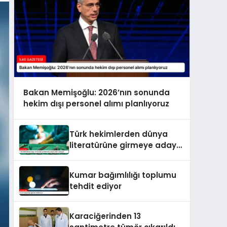
Bakan Memişoğlu: 2026’nın sonunda
hekim dışı personel alımı planlıyoruz
Türk hekimlerden dünya
literatürüne girmeye aday
beyin tümörü ameliyatı
Kumar bağımlılığı toplumu
tehdit ediyor
Karaciğerinden 13