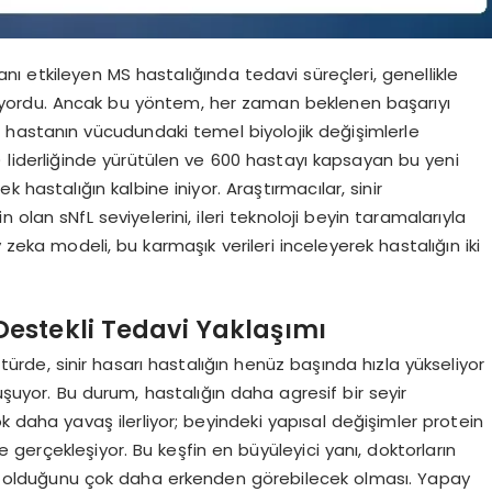
ı etkileyen MS hastalığında tedavi süreçleri, genellikle
leniyordu. Ancak bu yöntem, her zaman beklenen başarıyı
 hastanın vücudundaki temel biyolojik değişimlerle
liderliğinde yürütülen ve 600 hastayı kapsayan bu yeni
hastalığın kalbine iniyor. Araştırmacılar, sinir
 olan sNfL seviyelerini, ileri teknoloji beyin taramalarıyla
y zeka modeli, bu karmaşık verileri inceleyerek hastalığın iki
estekli Tedavi Yaklaşımı
k türde, sinir hasarı hastalığın henüz başında hızla yükseliyor
uşuyor. Bu durum, hastalığın daha agresif bir seyir
ok daha yavaş ilerliyor; beyindeki yapısal değişimler protein
erçekleşiyor. Bu keşfin en büyüleyici yanı, doktorların
şıya olduğunu çok daha erkenden görebilecek olması. Yapay