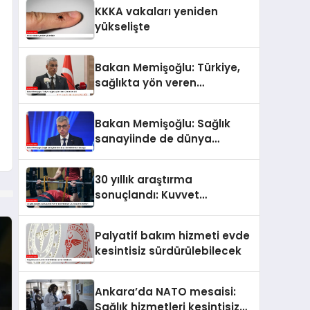
KKKA vakaları yeniden
yükselişte
Bakan Memişoğlu: Türkiye,
sağlıkta yön veren
ülkelerden biri
Bakan Memişoğlu: Sağlık
sanayiinde de dünya
liderlerinden biri olacağız
30 yıllık araştırma
sonuçlandı: Kuvvet
antrenmanları uzun
yaşamın anahtarı
Palyatif bakım hizmeti evde
kesintisiz sürdürülebilecek
Ankara’da NATO mesaisi:
Sağlık hizmetleri kesintisiz