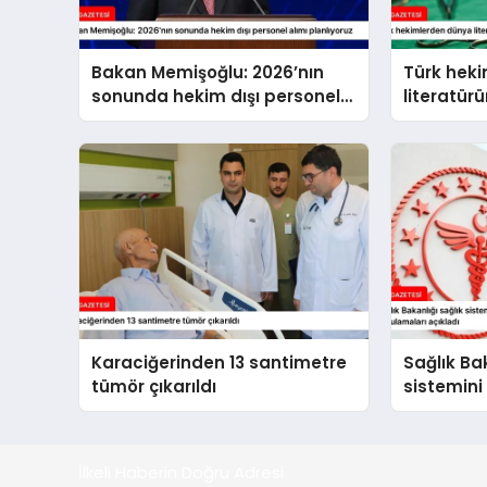
Bakan Memişoğlu: 2026’nın
Türk hek
sonunda hekim dışı personel
literatür
alımı planlıyoruz
beyin tüm
Karaciğerinden 13 santimetre
Sağlık Bak
tümör çıkarıldı
sistemini
hayata ge
açıkladı
İlkeli Haberin Doğru Adresi