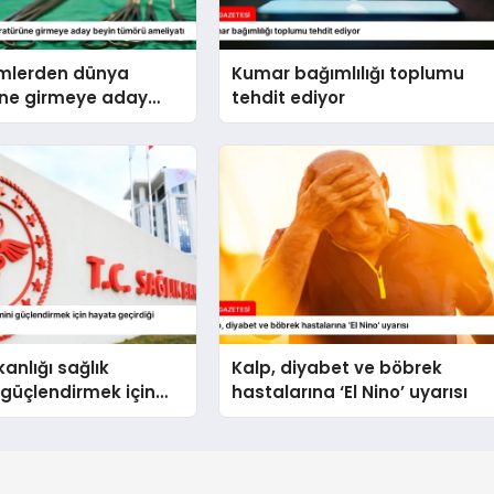
imlerden dünya
Kumar bağımlılığı toplumu
üne girmeye aday
tehdit ediyor
örü ameliyatı
anlığı sağlık
Kalp, diyabet ve böbrek
 güçlendirmek için
hastalarına ‘El Nino’ uyarısı
çirdiği uygulamaları