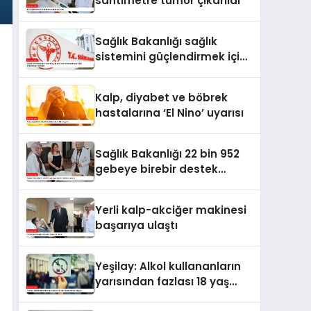
santimetre tümör çıkarıldı
Sağlık Bakanlığı sağlık
sistemini güçlendirmek için
hayata geçirdiği
uygulamaları açıkladı
Kalp, diyabet ve böbrek
hastalarına ‘El Nino’ uyarısı
Sağlık Bakanlığı 22 bin 952
gebeye birebir destek
ulaştırdı
Yerli kalp-akciğer makinesi
başarıya ulaştı
Yeşilay: Alkol kullananların
yarısından fazlası 18 yaş
altında başlıyor