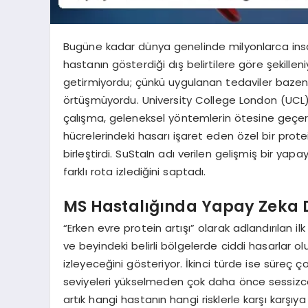
Bugüne kadar dünya genelinde milyonlarca insan
hastanın gösterdiği dış belirtilere göre şekil
getirmiyordu; çünkü uygulanan tedaviler bazen
örtüşmüyordu. University College London (UCL) 
çalışma, geleneksel yöntemlerin ötesine geçerek 
hücrelerindeki hasarı işaret eden özel bir protein
birleştirdi. SuStaIn adı verilen gelişmiş bir yapa
farklı rota izlediğini saptadı.
MS Hastalığında Yapay Zeka D
“Erken evre protein artışı” olarak adlandırılan il
ve beyindeki belirli bölgelerde ciddi hasarlar ol
izleyeceğini gösteriyor. İkinci türde ise süreç ç
seviyeleri yükselmeden çok daha önce sessizce g
artık hangi hastanın hangi risklerle karşı kar