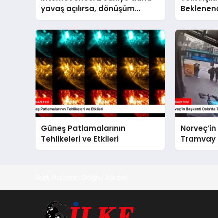
yavaş açılırsa, dönüşüm
Beklenend
oranını %1’e yakın azaltıyor
Güneş Patlamalarının
Norveç’in
Tehlikeleri ve Etkileri
Tramvay 
İlkeli Haberin Doğru Adresi