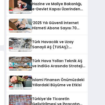
Harita
Hazine ve Maliye Bakanlığı,
e-Devlet Kapısı Üzerinden
Kira Sözleşmelerini
Kolaylaştırıyor
‘2025 Yılı Güvenli İnternet
Hizmeti Abone Sayısı 70
Milyonu Geçecek’
Türk Havacılık ve Uzay
Sanayii AŞ (TUSAŞ):
Savunma ve Havacılıkta
Öncü Bir Şirket
Türk Hava Yolları Teknik AŞ
ve IndiGo Arasında Stratejik
Anlaşma
İslami Finansın Önümüzdeki
Yıllardaki Büyüme ve Etkisi
Türkiye’de Ticaretin
Geliştirilmesi ve İhracatın