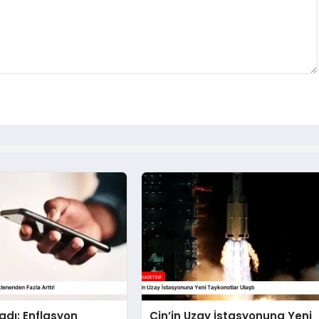
ladı: Enflasyon
Çin’in Uzay İstasyonuna Yeni