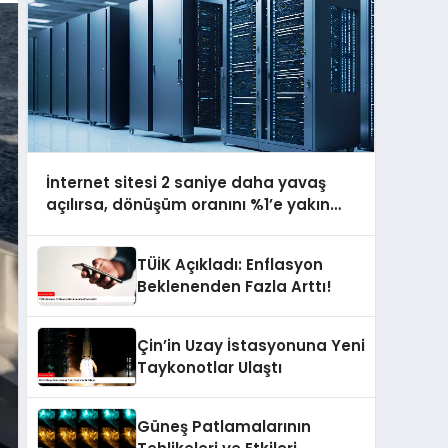
İnternet sitesi 2 saniye daha yavaş
açılırsa, dönüşüm oranını %1’e yakın
azaltıyor
TÜİK Açıkladı: Enflasyon
Beklenenden Fazla Arttı!
Çin’in Uzay İstasyonuna Yeni
Taykonotlar Ulaştı
Güneş Patlamalarının