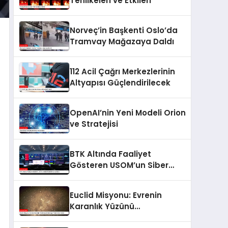
Tehlikeleri ve Etkileri
Norveç’in Başkenti Oslo’da
Tramvay Mağazaya Daldı
112 Acil Çağrı Merkezlerinin
Altyapısı Güçlendirilecek
OpenAI’nin Yeni Modeli Orion
ve Stratejisi
BTK Altında Faaliyet
Gösteren USOM’un Siber
Güvenlik Çalışmaları
Euclid Misyonu: Evrenin
Karanlık Yüzünü
Aydınlatmaya Yönelik Dev