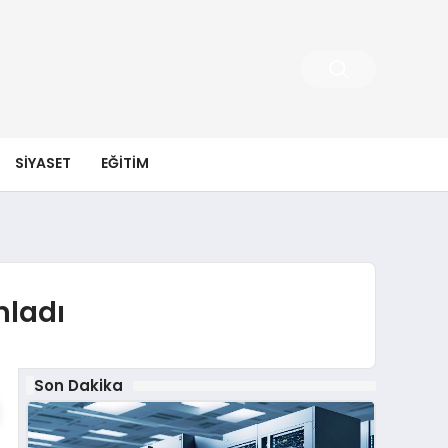
SIYASET
EĞITIM
mladı
Son Dakika