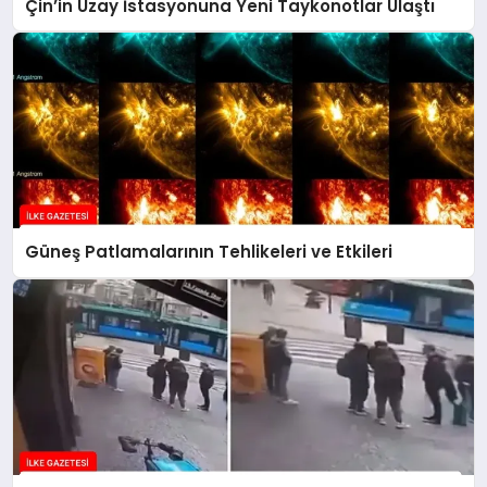
Çin’in Uzay İstasyonuna Yeni Taykonotlar Ulaştı
Güneş Patlamalarının Tehlikeleri ve Etkileri