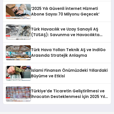
‘2025 Yılı Güvenli İnternet Hizmeti
Abone Sayısı 70 Milyonu Geçecek’
Türk Havacılık ve Uzay Sanayii AŞ
(TUSAŞ): Savunma ve Havacılıkta
Öncü Bir Şirket
Türk Hava Yolları Teknik AŞ ve IndiGo
Arasında Stratejik Anlaşma
İslami Finansın Önümüzdeki Yıllardaki
Büyüme ve Etkisi
Türkiye’de Ticaretin Geliştirilmesi ve
İhracatın Desteklenmesi İçin 2025 Yılı
Bütçesinden 43 Milyar Lira Ayrılacak