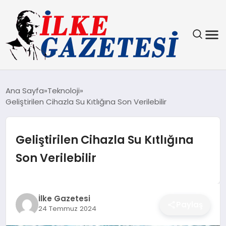
YAŞAM
Ana Sayfa
Teknoloji
Geliştirilen Cihazla Su Kıtlığına Son Verilebilir
TEKNOLOJI
SPOR
Geliştirilen Cihazla Su Kıtlığına
Son Verilebilir
SAĞLIK
MAGAZIN
İlke Gazetesi
Paylaş
24 Temmuz 2024
EKONOMI