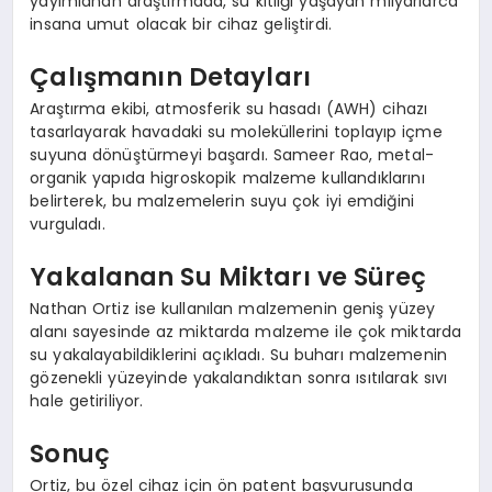
yayımlanan araştırmada, su kıtlığı yaşayan milyarlarca
insana umut olacak bir cihaz geliştirdi.
Çalışmanın Detayları
Araştırma ekibi, atmosferik su hasadı (AWH) cihazı
tasarlayarak havadaki su moleküllerini toplayıp içme
suyuna dönüştürmeyi başardı. Sameer Rao, metal-
organik yapıda higroskopik malzeme kullandıklarını
belirterek, bu malzemelerin suyu çok iyi emdiğini
vurguladı.
Yakalanan Su Miktarı ve Süreç
Nathan Ortiz ise kullanılan malzemenin geniş yüzey
alanı sayesinde az miktarda malzeme ile çok miktarda
su yakalayabildiklerini açıkladı. Su buharı malzemenin
gözenekli yüzeyinde yakalandıktan sonra ısıtılarak sıvı
hale getiriliyor.
Sonuç
Ortiz, bu özel cihaz için ön patent başvurusunda