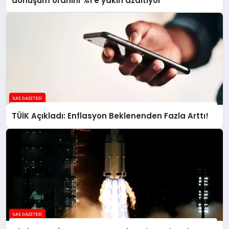
dönüşüm oranını %1’e yakın azaltıyor
TÜİK Açıkladı: Enflasyon Beklenenden Fazla Arttı!