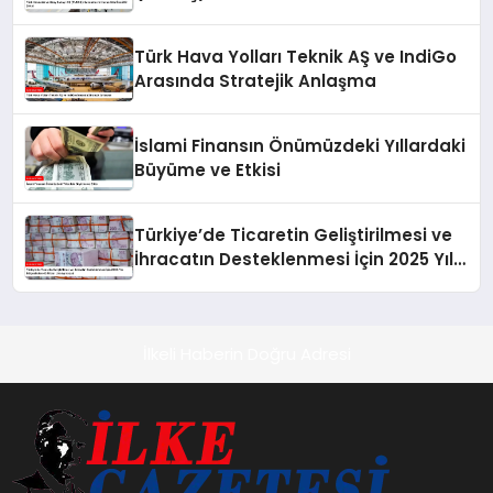
Öncü Bir Şirket
Türk Hava Yolları Teknik AŞ ve IndiGo
Arasında Stratejik Anlaşma
İslami Finansın Önümüzdeki Yıllardaki
Büyüme ve Etkisi
Türkiye’de Ticaretin Geliştirilmesi ve
İhracatın Desteklenmesi İçin 2025 Yılı
Bütçesinden 43 Milyar Lira Ayrılacak
İlkeli Haberin Doğru Adresi