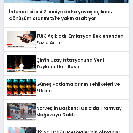
İnternet sitesi 2 saniye daha yavaş açılırsa,
dönüşüm oranını %1’e yakın azaltıyor
TÜİK Açıkladı: Enflasyon Beklenenden
Fazla Arttı!
Çin’in Uzay İstasyonuna Yeni
Taykonotlar Ulaştı
Güneş Patlamalarının Tehlikeleri ve
Etkileri
Norveç’in Başkenti Oslo’da Tramvay
Mağazaya Daldı
112 Acil Çağrı Merkezlerinin Altyapısı