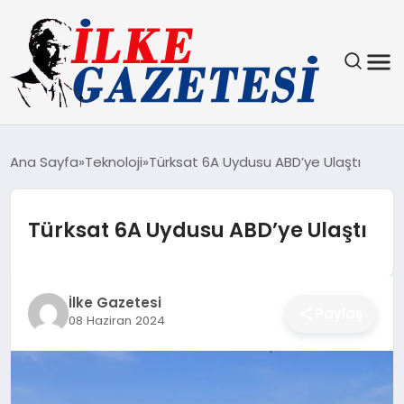
YAŞAM
Ana Sayfa
Teknoloji
Türksat 6A Uydusu ABD’ye Ulaştı
TEKNOLOJI
Türksat 6A Uydusu ABD’ye Ulaştı
SPOR
SAĞLIK
İlke Gazetesi
Paylaş
08 Haziran 2024
MAGAZIN
EKONOMI