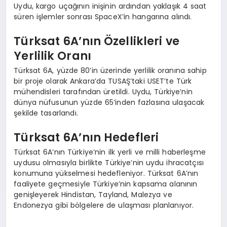
Uydu, kargo uçağının inişinin ardından yaklaşık 4 saat
süren işlemler sonrası SpaceX’in hangarına alındı.
Türksat 6A’nın Özellikleri ve
Yerlilik Oranı
Türksat 6A, yüzde 80’in üzerinde yerlilik oranına sahip
bir proje olarak Ankara’da TUSAŞ’taki USET’te Türk
mühendisleri tarafından üretildi. Uydu, Türkiye’nin
dünya nüfusunun yüzde 65’inden fazlasına ulaşacak
şekilde tasarlandı.
Türksat 6A’nın Hedefleri
Türksat 6A’nın Türkiye’nin ilk yerli ve milli haberleşme
uydusu olmasıyla birlikte Türkiye’nin uydu ihracatçısı
konumuna yükselmesi hedefleniyor. Türksat 6A’nın
faaliyete geçmesiyle Türkiye’nin kapsama alanının
genişleyerek Hindistan, Tayland, Malezya ve
Endonezya gibi bölgelere de ulaşması planlanıyor.