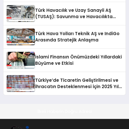
Türk Havacılık ve Uzay Sanayii AŞ
(TUSAŞ): Savunma ve Havacılıkta
Öncü Bir Şirket
Türk Hava Yolları Teknik AŞ ve IndiGo
Arasında Stratejik Anlaşma
İslami Finansın Önümüzdeki Yıllardaki
Büyüme ve Etkisi
Türkiye’de Ticaretin Geliştirilmesi ve
İhracatın Desteklenmesi İçin 2025 Yılı
Bütçesinden 43 Milyar Lira Ayrılacak
İlkeli Haberin Doğru Adresi